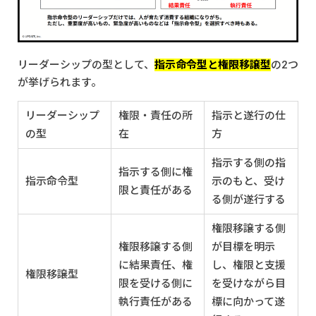
リーダーシップの型として、
指示命令型と権限移譲型
の2つ
が挙げられます。
リーダーシップ
権限・責任の所
指示と遂行の仕
の型
在
方
指示する側の指
指示する側に権
指示命令型
示のもと、受け
限と責任がある
る側が遂行する
権限移譲する側
権限移譲する側
が目標を明示
に結果責任、権
し、権限と支援
権限移譲型
限を受ける側に
を受けながら目
執行責任がある
標に向かって遂