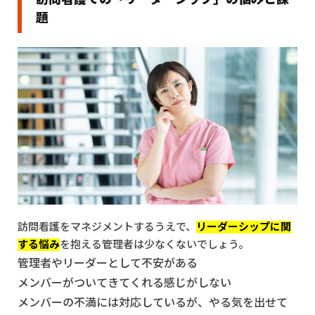
採用戦略・体制構築
4.2.2
2.状況と対象者の把握
題
教育体制構築
4.2.3
3.采配
新卒訪問看護師の育成
管理職の育成
4.2.4
4.動機づけ
4.2.5
5.支援
■保有資格・学位
4.3
③リーダーとして望ましい立ち振る舞いをする
看護師
保健師
5
まとめ：組織を活性化させる先導者を目指そう！
経営学修士（MBA）
訪問看護をマネジメントするうえで、
リーダーシップに関
する悩み
を抱える管理者は少なくないでしょう。
管理者やリーダーとして不安がある
メンバーがついてきてくれる感じがしない
メンバーの不満には対応しているが、やる気を出せて