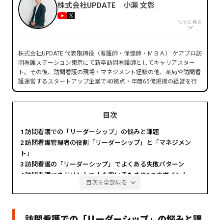
株式会社UPDATE 小瀨 文彰
もっと見る
株式会社UPDATE 代表取締役（看護師・保健師・ＭＢＡ） ケアプロ訪
問看護ステーション東京にて新卒訪問看護師としてキャリアスター
ト。その後、訪問看護の現場・マネジメント経験の他、薬局や訪問看
護運営するスタートアップ企業で40拠点・年商65億規模の経営を行
い、上場企業へのグループインを実現。現在は医療職マネジメント人
財を育成するためマネジメントスクールを運営中。
■経歴
目次
2013年 慶應義塾大学 看護医療学部 卒業
1
訪問看護での「リーダーシップ」の悩みと課題
2013年 ケアプロ株式会社入社
2019年 株式会社UPDATE（旧：ヘルスケア共創パートナー株式会
2
訪問看護管理者の役割「リーダーシップ」と「マネジメン
社） 創業 代表取締役（現職）
ト」
2021年 GOOD AID株式会社 取締役（事業譲渡により退任）
3
訪問看護の「リーダーシップ」でよくある失敗パターン
2023年 セルフケア薬局 取締役（吸収合併により退任）
4
訪問看護マネジメントで人を率いるための3つのポイント
2023年 まちほけ株式会社 代表取締役（事業譲渡により退任）
目次を全部見る
4.1
①リーダーシップの2種類のタイプを知る
■得意領域
4.2
②人・組織を活性化させる5つのエンパワーメントプロ
医療系事業の組織マネジメント
セスを理解する
教育体制構築
訪問看護での「リーダーシップ」の悩みと課
4.2.1
1.目的・ビジョンの共有