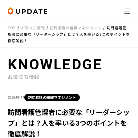
Skip to content
TOP
/
お役立ち情報
/
訪問看護の組織マネジメント
/
訪問看護管
会社概要
理者に必要な「リーダーシップ」とは？人を率いる3つのポイントを
徹底解説！
サービス
KNOWLEDGE
お知らせ
お役立ち情報
受講者の声
訪問看護の組織マネジメント
2025.05.14
お役立ち情報
訪問看護管理者に必要な「リーダーシッ
プ」とは？人を率いる3つのポイントを
お問い合わせ
LINE
徹底解説！