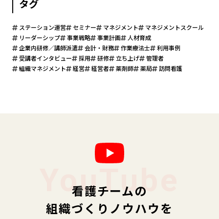
タグ
ステーション運営
セミナー
マネジメント
マネジメントスクール
リーダーシップ
事業戦略
事業計画
人材育成
企業内研修／講師派遣
会計・財務
作業療法士
利用事例
受講者インタビュー
採用
研修
立ち上げ
管理者
組織マネジメント
経営
経営者
薬剤師
薬局
訪問看護
YouTube
看護チームの
組織づくりノウハウを