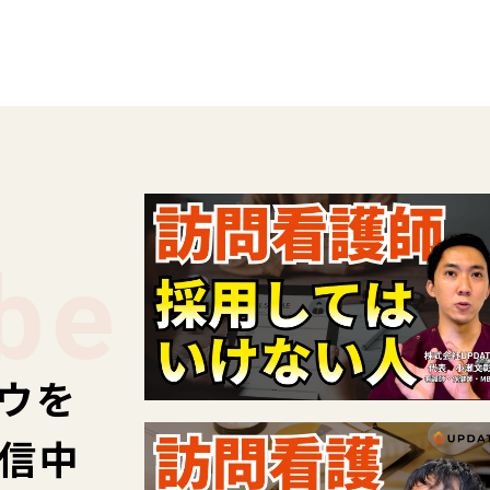
be
ウを
配信中