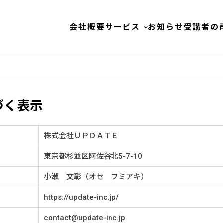
会社概要
サービス
お知らせ
受講者の
づく表示
株式会社ＵＰＤＡＴＥ
東京都杉並区阿佐谷北5-7-10
小瀨 文彰（オセ フミアキ）
https://update-inc.jp/
contact@update-inc.jp