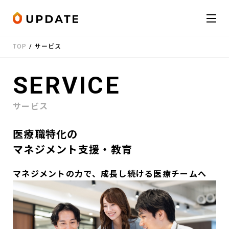
Skip to content
TOP
/
サービス
会社概要
SERVICE
サービス
サービス
お知らせ
医療職特化の
受講者の声
マネジメント支援・教育
お役立ち情報
マネジメントの力で、成長し続ける医療チームへ
お問い合わせ
LINE