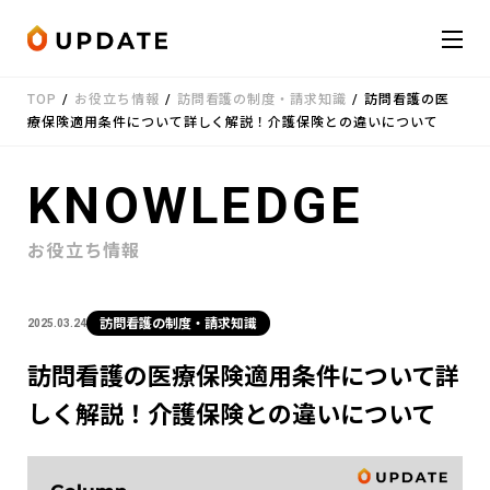
Skip to content
TOP
/
お役立ち情報
/
訪問看護の制度・請求知識
/
訪問看護の医
会社概要
療保険適用条件について詳しく解説！介護保険との違いについて
サービス
KNOWLEDGE
お知らせ
お役立ち情報
受講者の声
訪問看護の制度・請求知識
2025.03.24
お役立ち情報
訪問看護の医療保険適用条件について詳
しく解説！介護保険との違いについて
お問い合わせ
LINE