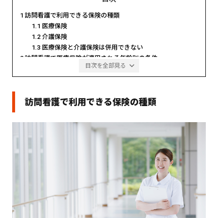
1
訪問看護で利用できる保険の種類
1.1
医療保険
1.2
介護保険
1.3
医療保険と介護保険は併用できない
2
訪問看護で医療保険が適用される年齢別の条件
目次を全部見る
2.1
40歳未満
2.2
40歳以上65歳未満
2.3
65歳以上
訪問看護で利用できる保険の種類
3
訪問看護で医療保険が適用される疾患条件
4
訪問看護で医療保険が適用される範囲
4.1
支給限度額は介護保険のみ
4.2
訪問時間
4.3
訪問回数
5
利用者様から回数を増やしてほしいと言われた場合
5.1
医療保険の場合
5.2
介護保険の場合
6
訪問看護における医療保険のルールについて
6.1
一訪問90分まで
6.2
長時間訪問の指示があった場合