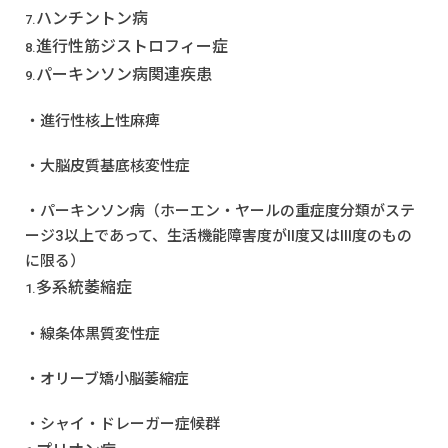
ハンチントン病
進行性筋ジストロフィー症
パーキンソン病関連疾患
・進行性核上性麻痺
・大脳皮質基底核変性症
・パーキンソン病（ホーエン・ヤールの重症度分類がステ
ージ3以上であって、生活機能障害度がII度又はIII度のもの
に限る）
多系統萎縮症
・線条体黒質変性症
・オリーブ矯小脳萎縮症
・シャイ・ドレーガー症候群