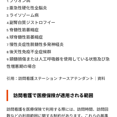
プリオン病
亜急性硬化性全脳炎
ライソゾーム病
副腎白質ジストロフイー
脊髄性筋萎縮症
球脊髄性筋萎縮症
慢性炎症性脱髄性多発神経炎
後天性免疫不全症候群
頸髄損傷または人工呼吸器を使用している状態及び急
性増悪期の場合
引用：
訪問看護ステーション ナースアテンダント│資料
訪問看護で医療保険が適用される範囲
訪問看護を医療保険で利用する際には、訪問時間、訪問回
数などの利用範囲に関する制約があります。これらの基準