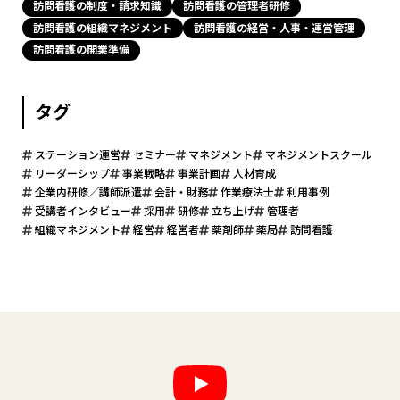
訪問看護の制度・請求知識
訪問看護の管理者研修
訪問看護の組織マネジメント
訪問看護の経営・人事・運営管理
訪問看護の開業準備
タグ
ステーション運営
セミナー
マネジメント
マネジメントスクール
リーダーシップ
事業戦略
事業計画
人材育成
企業内研修／講師派遣
会計・財務
作業療法士
利用事例
受講者インタビュー
採用
研修
立ち上げ
管理者
組織マネジメント
経営
経営者
薬剤師
薬局
訪問看護