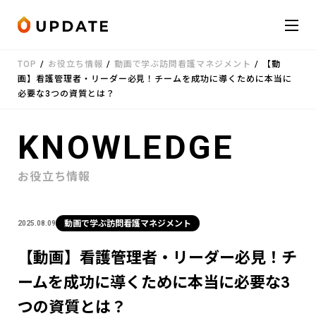
Skip to content
TOP
/
お役立ち情報
/
動画で学ぶ訪問看護マネジメント
/
【動
会社概要
画】看護管理者・リーダー必見！チームを成功に導くために本当に
必要な3つの資質とは？
サービス
KNOWLEDGE
お知らせ
お役立ち情報
受講者の声
動画で学ぶ訪問看護マネジメント
2025.08.09
お役立ち情報
【動画】看護管理者・リーダー必見！チ
ームを成功に導くために本当に必要な3
お問い合わせ
LINE
つの資質とは？