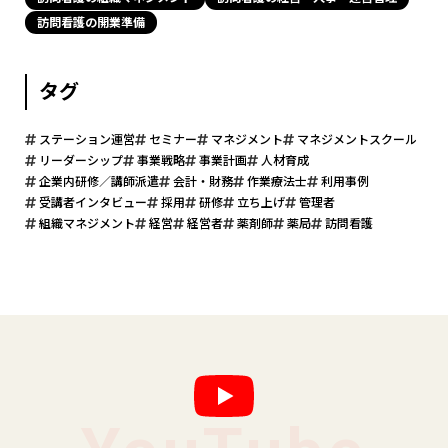
訪問看護の開業準備
タグ
ステーション運営
セミナー
マネジメント
マネジメントスクール
リーダーシップ
事業戦略
事業計画
人材育成
企業内研修／講師派遣
会計・財務
作業療法士
利用事例
受講者インタビュー
採用
研修
立ち上げ
管理者
組織マネジメント
経営
経営者
薬剤師
薬局
訪問看護