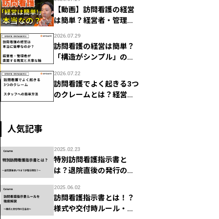
字管理
【動画】訪問看護の経営
は簡単？経営者・管理者
が直面する現実
2026.07.29
訪問看護の経営は簡単？
「構造がシンプル」の裏
で経営者・管理者がつま
2026.07.22
ずく現実
訪問看護でよく起きる3つ
のクレームとは？経営
者・管理者のためのスタ
ッフ指導法
人気記事
2025.02.23
特別訪問看護指示書と
は？退院直後の発行の場
合いつまでが指示期間？
2025.06.02
訪問看護指示書とは！？
様式や交付時ルール・注