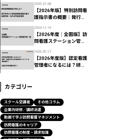
意点、よくある返礼を徹
2025.01.08
底解説！
【2026年版】特別訪問看
護指示書の概要｜発行条
件や注意点を解説
2024.11.19
【2026年度｜全国版】訪
問看護ステーション管理
者研修一覧｜看護協会な
2025.03.17
どの研修機関まとめ
【2026年度版】認定看護
管理者になるには？研修
内容・メリットから全国
の研修機関まで解説！
カテゴリー
スクール受講者
その他コラム
企業内研修／講師派遣
動画で学ぶ訪問看護マネジメント
訪問看護のキャリア
訪問看護の制度・請求知識