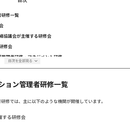
目次
者研修一覧
会
絡協議会が主催する研修会
研修会
護管理者研修・マネジメント研修
目次を全部見る
スクール
る研修
ション管理者研修一覧
修
ション管理者研修一覧
者研修では、主に以下のような機関が開催しています。
らUPDATE！
催する研修会