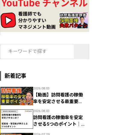
検
索:
新着記事
2026.08.03
【動画】訪問看護の稼働
率を安定させる最重要ポ
イント｜1日何件で利益が
2026.08.03
残る？
訪問看護の稼働率を安定
させる5つのポイント｜経
営者・管理者のための数
2026.07.29