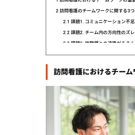
2023年 まちほけ株式会社 代表取締役（事業譲渡
2
訪問看護のチームワークに関する3つ
■得意領域
医療系事業の組織マネジメント
2.1
課題1. コミュニケーション不足
教育体制構築
採用戦略・体制構築
2.2
課題2. チーム内の方向性のズレ
教育体制構築
新卒訪問看護師の育成
2.3
課題3. 他職種との連携がうま
管理職の育成
3
訪問看護チームワークを活性化させる
■保有資格・学位
看護師
3.1
工夫① 役割分担を明確にする
保健師
訪問看護におけるチーム
経営学修士（MBA）
3.2
工夫② 目標共有できる仕組み
3.3
工夫③ 定期的なミーティング
3.4
工夫④ 称賛の文化をつくる
3.5
工夫⑤ 他職種との連携を仕組
4
まとめ：訪問看護の組織づくりで現