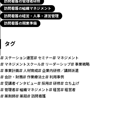
訪問看護の管理者研修
訪問看護の組織マネジメント
訪問看護の経営・人事・運営管理
訪問看護の開業準備
タグ
ステーション運営
セミナー
マネジメント
マネジメントスクール
リーダーシップ
事業戦略
事業計画
人材育成
企業内研修／講師派遣
会計・財務
作業療法士
利用事例
受講者インタビュー
採用
研修
立ち上げ
管理者
組織マネジメント
経営
経営者
薬剤師
薬局
訪問看護