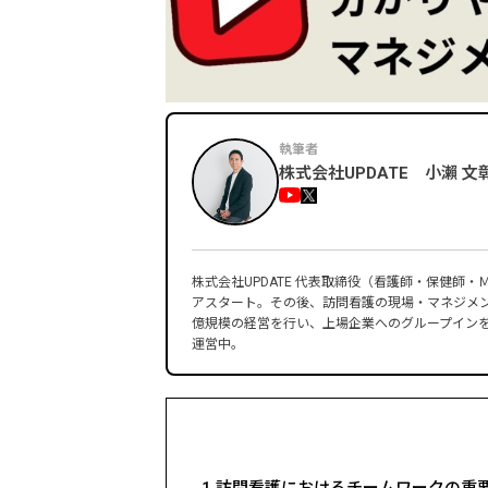
執筆者
株式会社UPDATE 小瀨 文
株式会社UPDATE 代表取締役（看護師・保健師
アスタート。その後、訪問看護の現場・マネジメン
億規模の経営を行い、上場企業へのグループイン
運営中。
■経歴
2013年 慶應義塾大学 看護医療学部 卒業
2013年 ケアプロ株式会社入社
2019年 株式会社UPDATE（旧：ヘルスケア共
2021年 GOOD AID株式会社 取締役（事業譲渡
2023年 セルフケア薬局 取締役（吸収合併により
1
訪問看護におけるチームワークの重