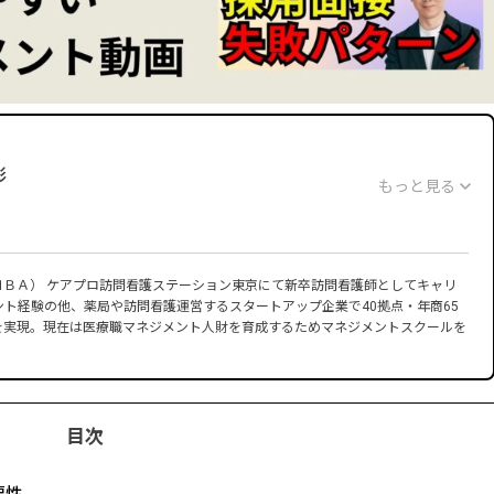
彰
もっと見る
・ＭＢＡ） ケアプロ訪問看護ステーション東京にて新卒訪問看護師としてキャリ
ト経験の他、薬局や訪問看護運営するスタートアップ企業で40拠点・年商65
を実現。現在は医療職マネジメント人財を育成するためマネジメントスクールを
目次
創パートナー株式会社） 創業 代表取締役（現職）
により退任）
退任）
要性