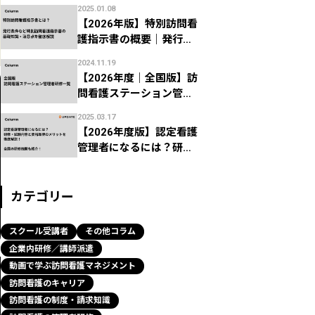
意点、よくある返礼を徹
2025.01.08
底解説！
【2026年版】特別訪問看
護指示書の概要｜発行条
件や注意点を解説
2024.11.19
【2026年度｜全国版】訪
問看護ステーション管理
者研修一覧｜看護協会な
2025.03.17
どの研修機関まとめ
【2026年度版】認定看護
管理者になるには？研修
内容・メリットから全国
の研修機関まで解説！
カテゴリー
スクール受講者
その他コラム
企業内研修／講師派遣
動画で学ぶ訪問看護マネジメント
訪問看護のキャリア
訪問看護の制度・請求知識