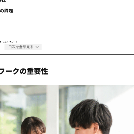
により退任）
の課題
くいかない
目次を全部見る
5つの工夫
ワークの重要性
をつくる
の場をつくる
み化する
場を変える第一歩を踏み出そう