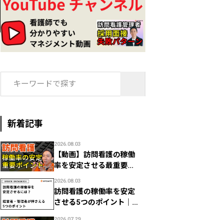
検
索:
新着記事
2026.08.03
【動画】訪問看護の稼働
率を安定させる最重要ポ
イント｜1日何件で利益が
2026.08.03
残る？
訪問看護の稼働率を安定
させる5つのポイント｜経
営者・管理者のための数
2026.07.29