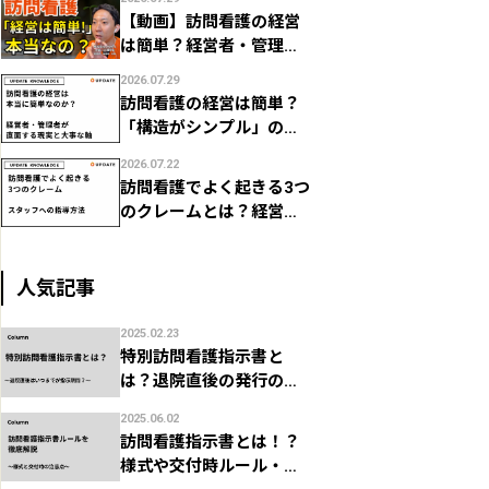
字管理
【動画】訪問看護の経営
は簡単？経営者・管理者
が直面する現実
2026.07.29
訪問看護の経営は簡単？
「構造がシンプル」の裏
で経営者・管理者がつま
2026.07.22
ずく現実
訪問看護でよく起きる3つ
のクレームとは？経営
者・管理者のためのスタ
ッフ指導法
人気記事
2025.02.23
特別訪問看護指示書と
は？退院直後の発行の場
合いつまでが指示期間？
2025.06.02
訪問看護指示書とは！？
様式や交付時ルール・注