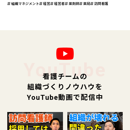
組織マネジメント
経営
経営者
薬剤師
薬局
訪問看護
YouTube
看護チームの
組織づくりノウハウを
YouTube動画で配信中