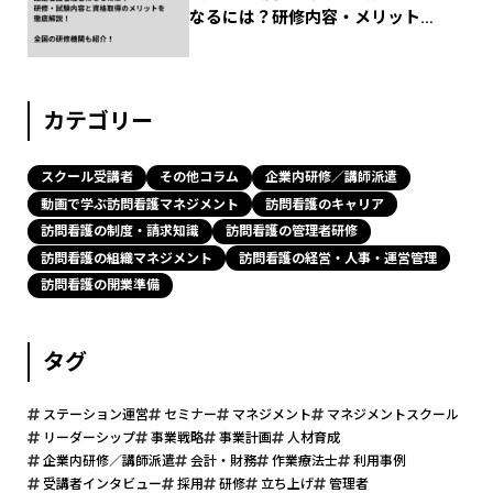
なるには？研修内容・メリットか
ら全国の研修機関まで解説！
カテゴリー
スクール受講者
その他コラム
企業内研修／講師派遣
動画で学ぶ訪問看護マネジメント
訪問看護のキャリア
訪問看護の制度・請求知識
訪問看護の管理者研修
訪問看護の組織マネジメント
訪問看護の経営・人事・運営管理
訪問看護の開業準備
タグ
ステーション運営
セミナー
マネジメント
マネジメントスクール
リーダーシップ
事業戦略
事業計画
人材育成
企業内研修／講師派遣
会計・財務
作業療法士
利用事例
受講者インタビュー
採用
研修
立ち上げ
管理者