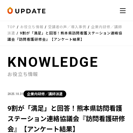
Skip to content
TOP
/
お役立ち情報
/
受講者の声／導入事例
/
企業内研修／講師
会社概要
派遣
/
9割が「満足」と回答！熊本県訪問看護ステーション連絡協
議会『訪問看護研修会』【アンケート結果】
サービス
KNOWLEDGE
お知らせ
お役立ち情報
受講者の声
企業内研修／講師派遣
2025.10.31
お役立ち情報
9割が「満足」と回答！熊本県訪問看護
ステーション連絡協議会『訪問看護研修
お問い合わせ
LINE
会』【アンケート結果】