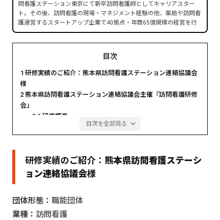
問看護ステーション東京にて新卒訪問看護師としてキャリアスター
ト。その後、訪問看護の現場・マネジメント経験の他、薬局や訪問看
護運営するスタートアップ企業で40拠点・年商65億規模の経営を行
い、上場企業へのグループインを実現。現在は医療職マネジメント人
財を育成するためマネジメントスクールを運営中。
■経歴
目次
2013年 慶應義塾大学 看護医療学部 卒業
1
研修実績のご紹介：熊本県訪問看護ステーション連絡協議会
2013年 ケアプロ株式会社入社
2019年 株式会社UPDATE（旧：ヘルスケア共創パートナー株式会
様
社） 創業 代表取締役（現職）
2
熊本県訪問看護ステーション連絡協議会主催『訪問看護研修
2021年 GOOD AID株式会社 取締役（事業譲渡により退任）
会』
2023年 セルフケア薬局 取締役（吸収合併により退任）
2.1
研修概要
2023年 まちほけ株式会社 代表取締役（事業譲渡により退任）
目次を全部見る
2.2
研修内容
■得意領域
3
研修実施後のアンケート結果
医療系事業の組織マネジメント
3.1
1.現場に寄り添う講義に「満足」の声
教育体制構築
研修実績のご紹介：
熊本県訪問看護ステーシ
3.2
2.特に印象に残ったテーマは・・・？
採用戦略・体制構築
3.3
3：もっと詳しく聞きたかったテーマは？
ョン連絡協議会
様
教育体制構築
3.4
4.研修の長さは？「もっと聞きたい」の声！
新卒訪問看護師の育成
管理職の育成
3.5
5.その他、研修・講演への感想
団体形態：
職能団体
4
おわりに
■保有資格・学位
業種：
訪問看護
看護師