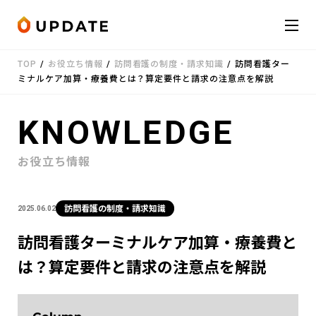
Skip to content
TOP
/
お役立ち情報
/
訪問看護の制度・請求知識
/
訪問看護ター
会社概要
ミナルケア加算・療養費とは？算定要件と請求の注意点を解説
サービス
KNOWLEDGE
お知らせ
お役立ち情報
受講者の声
訪問看護の制度・請求知識
2025.06.02
お役立ち情報
訪問看護ターミナルケア加算・療養費と
は？算定要件と請求の注意点を解説
お問い合わせ
LINE