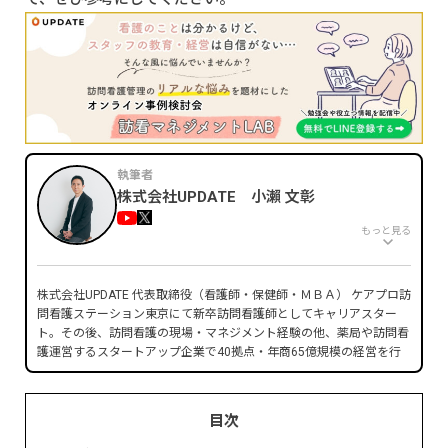
執筆者
株式会社UPDATE 小瀨 文彰
もっと見る
株式会社UPDATE 代表取締役（看護師・保健師・ＭＢＡ） ケアプロ訪
問看護ステーション東京にて新卒訪問看護師としてキャリアスター
ト。その後、訪問看護の現場・マネジメント経験の他、薬局や訪問看
護運営するスタートアップ企業で40拠点・年商65億規模の経営を行
い、上場企業へのグループインを実現。現在は医療職マネジメント人
財を育成するためマネジメントスクールを運営中。
■経歴
目次
2013年 慶應義塾大学 看護医療学部 卒業