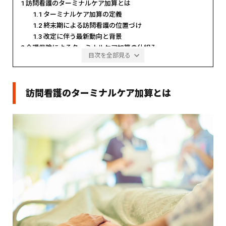
1
訪問看護のターミナルケア加算とは
2013年 ケアプロ株式会社入社
2019年 株式会社UPDATE（旧：ヘルスケア共創パートナー株式会
1.1
ターミナルケア加算の定義
社） 創業 代表取締役（現職）
1.2
終末期による訪問看護の位置づけ
2021年 GOOD AID株式会社 取締役（事業譲渡により退任）
1.3
改定に伴う最新動向と背景
2023年 セルフケア薬局 取締役（吸収合併により退任）
2
介護保険によるターミナルケア加算の仕組み
2023年 まちほけ株式会社 代表取締役（事業譲渡により退任）
目次を全部見る
2.1
主な単位数と評価内容
■得意領域
2.2
加算算定の要件
医療系事業の組織マネジメント
2.3
事業所が留意すべき点
教育体制構築
訪問看護のターミナルケア加算とは
3
医療保険のターミナルケア療養費
採用戦略・体制構築
3.1
訪問看護ターミナルケア療養費の概要
教育体制構築
3.2
1と2の違いと算定基準
新卒訪問看護師の育成
管理職の育成
3.3
請求手続きと必要書類
4
算定に必要な体制整備
■保有資格・学位
4.1
24時間対応の連絡体制
看護師
保健師
4.2
緊急訪問の受け入れ準備
経営学修士（MBA）
4.3
看取りケア計画とスタッフ教育
5
ターミナルケア加算のメリット
5.1
質の高い終末期ケアの提供
5.2
利用者様の在宅生活の継続支援
5.3
経営面での安定と地域連携の強化
6
算定時に注意すべきポイント