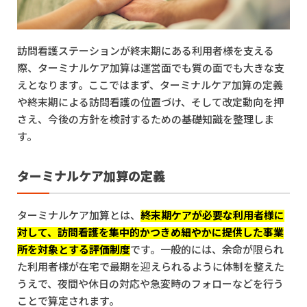
6.1
死亡月の訪問回数・期間
6.2
計画書や記録の整備
6.3
利用者様の意思確認・同意の取り扱い
訪問看護ステーションが終末期にある利用者様を支える
7
運用事例と実践的アプローチ
際、ターミナルケア加算は運営面でも質の面でも大きな支
7.1
他事業所や医療機関との連携
えとなります。ここではまず、ターミナルケア加算の定義
7.2
看取りケアの質向上を目指す取り組み
や終末期による訪問看護の位置づけ、そして改定動向を押
7.3
臨機応変な訪問スケジュール管理
さえ、今後の方針を検討するための基礎知識を整理しま
8
まとめ
9
訪問看護の経営・マネジメントのお悩みはUPDATEへ
す。
ターミナルケア加算の定義
ターミナルケア加算とは、
終末期ケアが必要な利用者様に
対して、訪問看護を集中的かつきめ細やかに提供した事業
所を対象とする評価制度
です。一般的には、余命が限られ
た利用者様が在宅で最期を迎えられるように体制を整えた
うえで、夜間や休日の対応や急変時のフォローなどを行う
ことで算定されます。