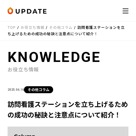
Skip to content
TOP
/
お役立ち情報
/
その他コラム
/
訪問看護ステーションを立
会社概要
ち上げるための成功の秘訣と注意点について紹介！
サービス
KNOWLEDGE
お知らせ
お役立ち情報
受講者の声
その他コラム
2025.06.16
お役立ち情報
訪問看護ステーションを立ち上げるため
の成功の秘訣と注意点について紹介！
お問い合わせ
LINE