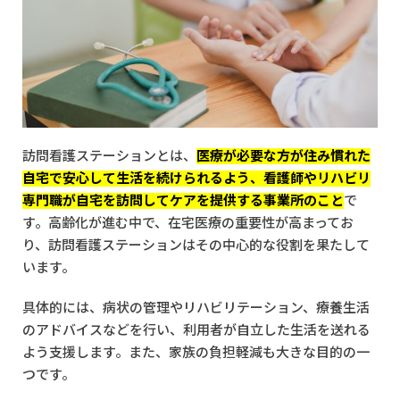
保健師
4
地域ニーズに応じた運営方針の策定方法
経営学修士（MBA）
4.1
地域医療ニーズを把握するための調査方法
4.2
利用者視点で考えるサービス内容の設計
4.3
訪問看護サービスの差別化ポイント
5
資金調達と運営資金の管理
5.1
開業資金の調達方法と注意点
5.2
助成金や補助金の活用術
5.3
持続可能な収支計画を作るコツ
訪問看護ステーションとは、
医療が必要な方が住み慣れた
6
訪問看護ステーションを立ち上げるための成功のポイント
自宅で安心して生活を続けられるよう、看護師やリハビリ
6.1
スタッフの採用とチームビルディング
専門職が自宅を訪問してケアを提供する事業所のこと
で
6.2
効果的なシフト管理と働きやすい環境作り
す。高齢化が進む中で、在宅医療の重要性が高まってお
6.3
利用者から信頼を得る運営のポイント
7
まとめ
り、訪問看護ステーションはその中心的な役割を果たして
います。
具体的には、病状の管理やリハビリテーション、療養生活
のアドバイスなどを行い、利用者が自立した生活を送れる
よう支援します。また、家族の負担軽減も大きな目的の一
つです。