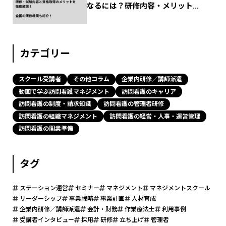
なるには？研修内容・メリットか
ら全国の研修機関まで解説！
カテゴリー
スクール受講者
その他コラム
企業内研修／講師派遣
動画で学ぶ訪問看護マネジメント
訪問看護のキャリア
訪問看護の制度・請求知識
訪問看護の管理者研修
訪問看護の組織マネジメント
訪問看護の経営・人事・運営管理
訪問看護の開業準備
タグ
ステーション運営
セミナー
マネジメント
マネジメントスクール
リーダーシップ
事業戦略
事業計画
人材育成
企業内研修／講師派遣
会計・財務
作業療法士
利用事例
受講者インタビュー
採用
研修
立ち上げ
管理者