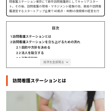
問看護ステーション東京にて新卒訪問看護師としてキャリアスター
ト。その後、訪問看護の現場・マネジメント経験の他、薬局や訪問看
護運営するスタートアップ企業で40拠点・年商65億規模の経営を行
い、上場企業へのグループインを実現。現在は医療職マネジメント人
財を育成するためマネジメントスクールを運営中。
■経歴
目次
2013年 慶應義塾大学 看護医療学部 卒業
1
訪問看護ステーションとは
2013年 ケアプロ株式会社入社
2019年 株式会社UPDATE（旧：ヘルスケア共創パートナー株式会
2
訪問看護ステーションを立ち上げるための流れ
社） 創業 代表取締役（現職）
2.1
目的や方針を決める
2021年 GOOD AID株式会社 取締役（事業譲渡により退任）
2.2
法人を設立する
2023年 セルフケア薬局 取締役（吸収合併により退任）
2.3
不動産契約
2023年 まちほけ株式会社 代表取締役（事業譲渡により退任）
目次を全部見る
2.4
資金と従業員の確保
■得意領域
2.5
設備や備品の準備
医療系事業の組織マネジメント
2.6
申請をする
教育体制構築
訪問看護ステーションとは
2.7
事業開始
採用戦略・体制構築
3
訪問看護ステーショを立ち上げるための開設基準
教育体制構築
3.1
訪問看護ステーションの設置基準について
新卒訪問看護師の育成
管理職の育成
3.2
人員基準
3.3
設備基準
■保有資格・学位
3.4
運営基準
看護師