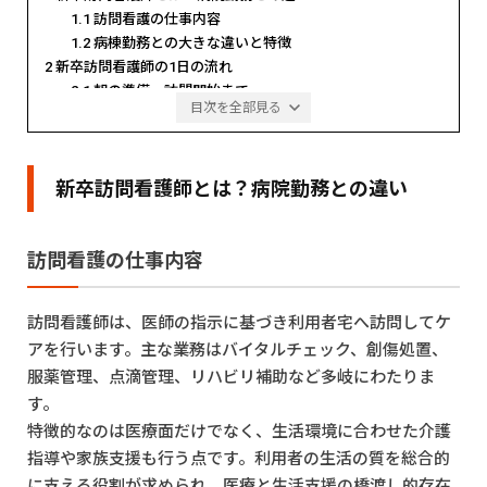
2019年 株式会社UPDATE（旧：ヘルスケア共創パートナー株式会
1.1
訪問看護の仕事内容
社） 創業 代表取締役（現職）
1.2
病棟勤務との大きな違いと特徴
2021年 GOOD AID株式会社 取締役（事業譲渡により退任）
2
新卒訪問看護師の1日の流れ
2023年 セルフケア薬局 取締役（吸収合併により退任）
2.1
朝の準備〜訪問開始まで
2023年 まちほけ株式会社 代表取締役（事業譲渡により退任）
目次を全部見る
2.2
訪問中の対応と記録業務
■得意領域
2.3
終業後の振り返り・ミーティング
医療系事業の組織マネジメント
3
新卒訪問看護師に求められるスキルとマインド
教育体制構築
新卒訪問看護師とは？病院勤務との違い
3.1
基礎看護技術と応用力
採用戦略・体制構築
3.2
コミュニケーション能力
教育体制構築
3.3
判断力と責任感
新卒訪問看護師の育成
訪問看護の仕事内容
管理職の育成
4
新卒から訪問看護を始めるメリットと課題
4.1
成長スピードが速い理由
■保有資格・学位
4.2
新卒ならではの壁と乗り越え方
看護師
訪問看護師は、医師の指示に基づき利用者宅へ訪問してケ
保健師
5
就職先の選び方と研修制度のチェックポイント
アを行います。主な業務はバイタルチェック、創傷処置、
経営学修士（MBA）
5.1
教育体制が整っているか
服薬管理、点滴管理、リハビリ補助など多岐にわたりま
5.2
チーム体制とフォロー環境
6
キャリアパスと将来の選択肢
す。
6.1
専門看護師・認定看護師への道
特徴的なのは医療面だけでなく、生活環境に合わせた介護
6.2
管理職・教育担当へのキャリア
指導や家族支援も行う点です。利用者の生活の質を総合的
7
まとめ｜新卒訪問看護師としての第一歩を踏み出そう
に支える役割が求められ、医療と生活支援の橋渡し的存在