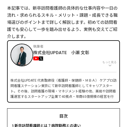
本記事では、新卒訪問看護師の具体的な仕事内容や一日の
流れ・求められるスキル・メリット・課題・成長できる職
場選びのポイントまで詳しく解説します。初めての訪問看
護でも安心して一歩を踏み出せるよう、実例も交えてご紹
介します。
執筆者
株式会社UPDATE 小瀨 文彰
もっと見る
株式会社UPDATE 代表取締役（看護師・保健師・ＭＢＡ） ケアプロ訪
問看護ステーション東京にて新卒訪問看護師としてキャリアスター
ト。その後、訪問看護の現場・マネジメント経験の他、薬局や訪問看
護運営するスタートアップ企業で40拠点・年商65億規模の経営を行
い、上場企業へのグループインを実現。現在は医療職マネジメント人
財を育成するためマネジメントスクールを運営中。
■経歴
目次
2013年 慶應義塾大学 看護医療学部 卒業
1
新卒訪問看護師とは？病院勤務との違い
2013年 ケアプロ株式会社入社