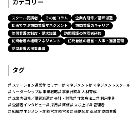
カテゴリー
スクール受講者
その他コラム
企業内研修／講師派遣
動画で学ぶ訪問看護マネジメント
訪問看護のキャリア
訪問看護の制度・請求知識
訪問看護の管理者研修
訪問看護の組織マネジメント
訪問看護の経営・人事・運営管理
訪問看護の開業準備
タグ
ステーション運営
セミナー
マネジメント
マネジメントスクール
リーダーシップ
事業戦略
事業計画
人材育成
企業内研修／講師派遣
会計・財務
作業療法士
利用事例
受講者インタビュー
採用
研修
立ち上げ
管理者
組織マネジメント
経営
経営者
薬剤師
薬局
訪問看護