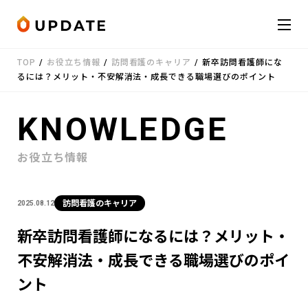
Skip to content
TOP
/
お役立ち情報
/
訪問看護のキャリア
/
新卒訪問看護師にな
会社概要
るには？メリット・不安解消法・成長できる職場選びのポイント
サービス
KNOWLEDGE
お知らせ
お役立ち情報
受講者の声
訪問看護のキャリア
2025.08.12
お役立ち情報
新卒訪問看護師になるには？メリット・
不安解消法・成長できる職場選びのポイ
お問い合わせ
LINE
ント