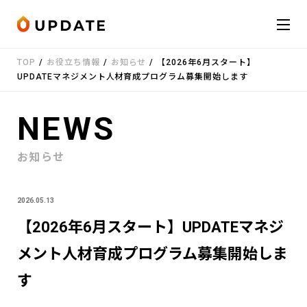
Skip to content
TOP
/
お役立ち情報
/
お知らせ
/
【2026年6月スタート】
会社概要
UPDATEマネジメント人材育成プログラム募集開始します
サービス
NEWS
お知らせ
お知らせ
受講者の声
2026.05.13
お役立ち情報
【2026年6月スタート】UPDATEマネジ
メント人材育成プログラム募集開始しま
お問い合わせ
LINE
す