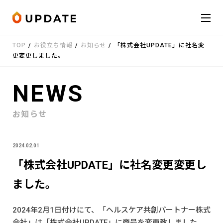
Skip to content
TOP
/
お役立ち情報
/
お知らせ
/
「株式会社UPDATE」に社名変
会社概要
更変更しました。
サービス
NEWS
お知らせ
お知らせ
受講者の声
2024.02.01
お役立ち情報
「株式会社UPDATE」に社名変更変更し
ました。
お問い合わせ
LINE
2024年2月1日付けにて、「ヘルスケア共創パートナー株式
会社」は「株式会社UPDATE」に商号を変更致しました。