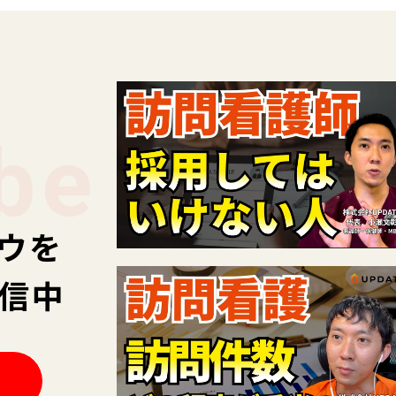
be
ウを
配信中